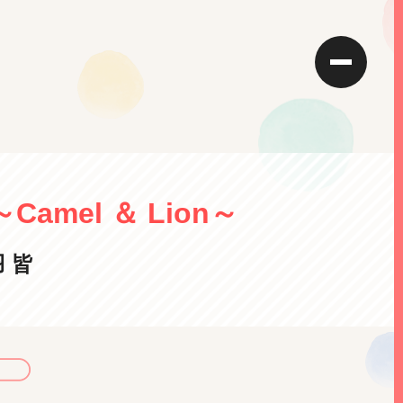
mel ＆ Lion～
 皆