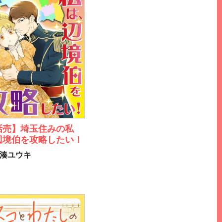
話売】埼玉住みの私
辺境伯を攻略したい！
湊ユウキ