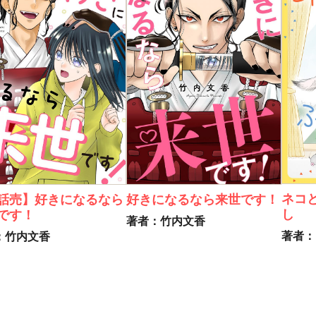
ネコ
話売】好きになるなら
好きになるなら来世です！
し
です！
著者：竹内文香
著者：
：竹内文香