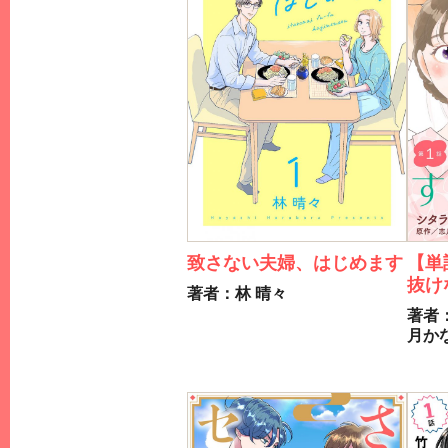
致さない夫婦、はじめます
【単
抜け
著者：林 晴々
著者
月か