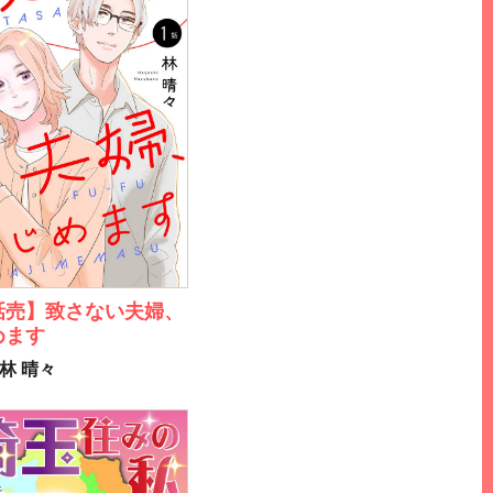
話売】致さない夫婦、
めます
林 晴々