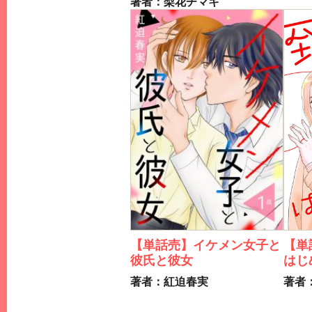
著者：梨花チマキ
【単
【単話売】イケメン女子と
はじ
彼氏と彼女
著者
著者：紅迫春実