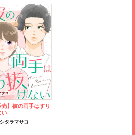
話売】彼の両手はすり
ない
シタラマサコ