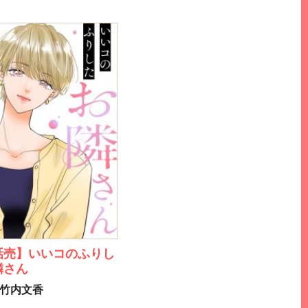
話売】いいコのふりし
隣さん
竹内文香