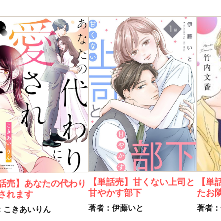
【単
【単話売】甘くない上司と
話売】あなたの代わり
たお
甘やかす部下
されます
著者：
著者：伊藤いと
：こきあいりん