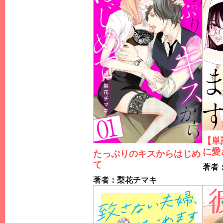
【単
に愛
たっぷりのキスからはじめ
て
著者
著者：梨花チマキ