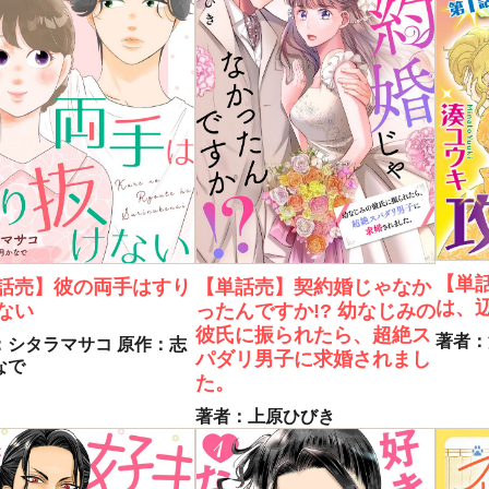
【単
話売】彼の両手はすり
【単話売】契約婚じゃなか
は、
ない
ったんですか!? 幼なじみの
彼氏に振られたら、超絶ス
著者：
：シタラマサコ
原作：志
パダリ男子に求婚されまし
なで
た。
著者：上原ひびき