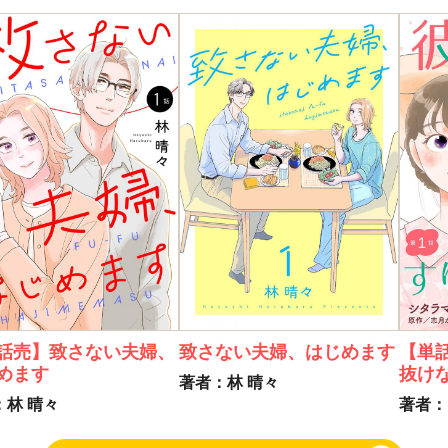
話売】致さない夫婦、
致さない夫婦、はじめます
【単
めます
抜け
著者：林 晴々
：林 晴々
著者：