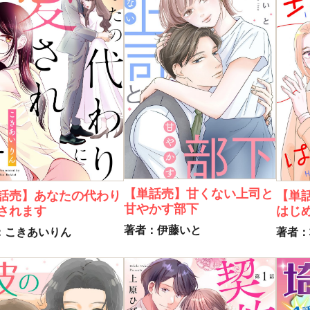
【単話売】甘くない上司と
話売】あなたの代わり
【単
甘やかす部下
されます
はじ
著者：伊藤いと
：こきあいりん
著者：