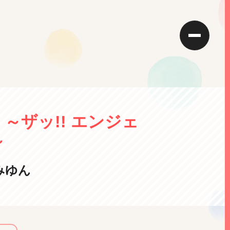
～ザッ!! エンジェ
～
みゆん